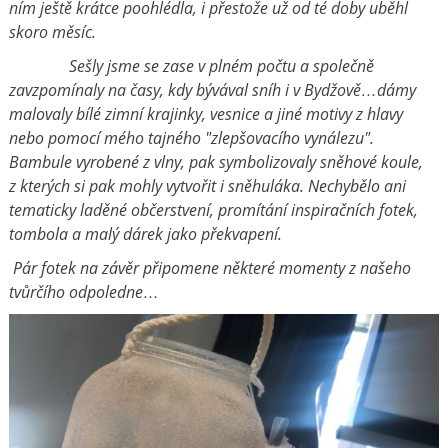
ním ještě krátce poohlédla, i přestože už od té doby uběhl
skoro měsíc.
Sešly jsme se zase v plném počtu a společně
zavzpomínaly na časy, kdy bývával sníh i v Bydžově…dámy
malovaly bílé zimní krajinky, vesnice a jiné motivy z hlavy
nebo pomocí mého tajného "zlepšovacího vynálezu".
Bambule vyrobené z vlny, pak symbolizovaly sněhové koule,
z kterých si pak mohly vytvořit i sněhuláka. Nechybělo ani
tematicky laděné občerstvení, promítání inspiračních fotek,
tombola a malý dárek jako překvapení.
Pár fotek na závěr připomene některé momenty z našeho
tvůrčího odpoledne…