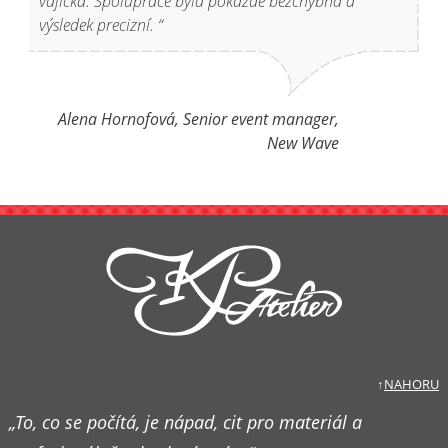
vajíčka. Spolupráce byla pokaždé bezchybná a
výsledek precizní. “
Alena Hornofová, Senior event manager,
New Wave
↑
NAHORU
„To, co se počítá, je nápad, cit pro materiál a